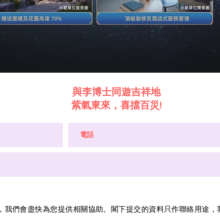
與李博士同遊吉祥地
紫氣東來，喜擋百災!
格，我們會盡快為您提供相關協助。閣下提交的資料只作聯絡用途，